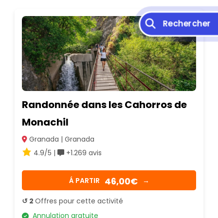
Rechercher
Randonnée dans les Cahorros de
Monachil
Granada | Granada
4.9/5 |
+1.269 avis
46,00€
Á PARTIR
→
↺ 2
Offres pour cette activité
Annulation gratuite