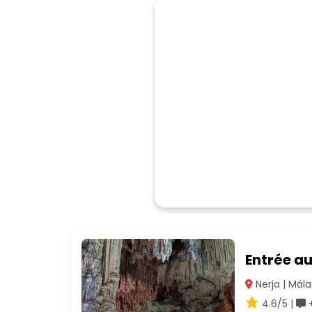
Entrée a
Nerja | Mál
4.6/5 |
+