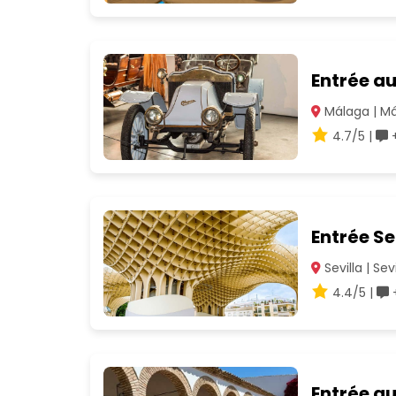
Entrée au
Málaga | M
4.7/5 |
+
Entrée Se
Sevilla | Sevi
4.4/5 |
+
Entrée au