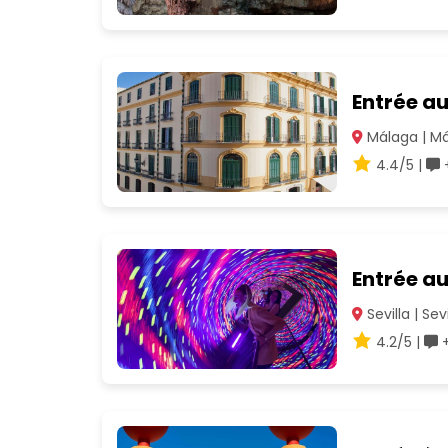
Entrée a
Málaga | M
4.4/5 |
+
Entrée au
Sevilla | Sevi
4.2/5 |
+