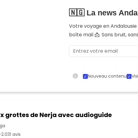
🇳🇬 La news Anda
Votre voyage en Andalousi
boîte mail 📩. Sans bruit, sa
Nouveau contenu
Vis
ux grottes de Nerja avec audioguide
aga
2.031 avis