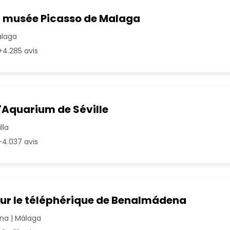
u musée Picasso de Malaga
álaga
4.285 avis
l'Aquarium de Séville
lla
4.037 avis
our le téléphérique de Benalmádena
a | Málaga