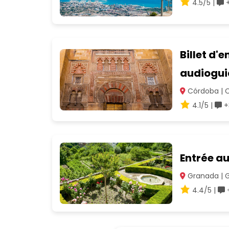
4.5/5 |
+
Billet d
audiogui
Córdoba | 
4.1/5 |
+
Entrée au
Granada | 
4.4/5 |
+