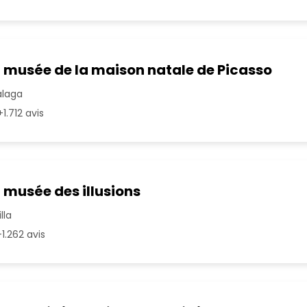
u musée de la maison natale de Picasso
álaga
1.712 avis
 musée des illusions
lla
1.262 avis