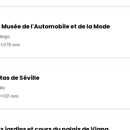
 Musée de l'Automobile et de la Mode
álaga
1.078 avis
tas de Séville
lla
1.021 avis
x jardins et cours du palais de Viana