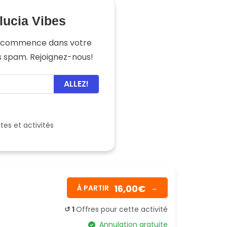
lucia Vibes
e commence dans votre
ns spam. Rejoignez-nous!
ALLEZ!
ites et activités
16,00€
Á PARTIR
→
↺ 1
Offres pour cette activité
Annulation gratuite