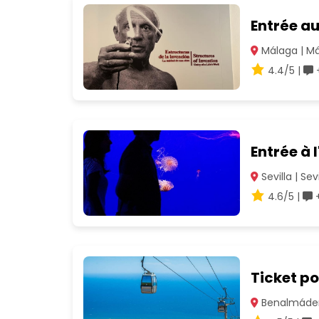
Entrée a
Málaga | M
4.4/5 |
+
Entrée à 
Sevilla | Sevi
4.6/5 |
+
Ticket p
Benalmáden