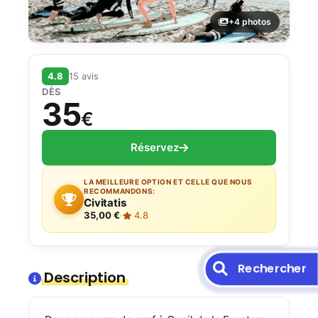
+4 photos
4.8
15 avis
DÈS
35
€
Réservez
LA MEILLEURE OPTION ET CELLE QUE NOUS
RECOMMANDONS:
Civitatis
35,00 €
·
4.8
Rechercher
Description