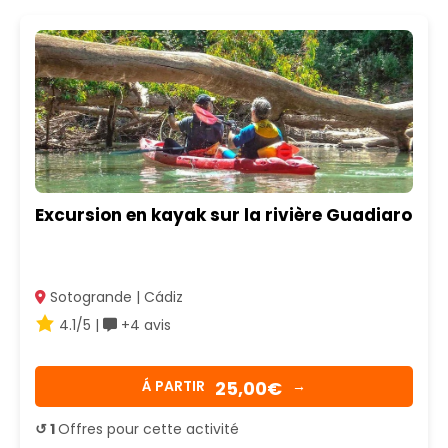
Excursion en kayak sur la rivière Guadiaro
Sotogrande | Cádiz
4.1/5 |
+4 avis
25,00€
Á PARTIR
→
↺ 1
Offres pour cette activité