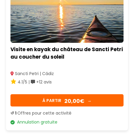
Visite en kayak du château de Sancti Petri
au coucher du soleil
Sancti Petri | Cádiz
4.1/5 |
+12 avis
20,00€
Á PARTIR
→
↺ 1
Offres pour cette activité
Annulation gratuite