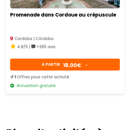
Promenade dans Cordoue au crépuscule
Córdoba | Córdoba
4.8/5 |
+365 avis
18,00€
Á PARTIR
→
↺ 1
Offres pour cette activité
Annulation gratuite