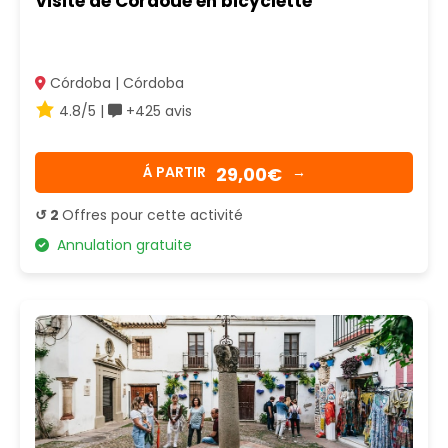
Visite de Cordoue en bicyclette
Córdoba | Córdoba
4.8/5 |
+425 avis
29,00€
Á PARTIR
→
↺ 2
Offres pour cette activité
Annulation gratuite