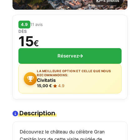
+4 photos
4.9
11 avis
DÈS
15
€
Réservez
LA MEILLEURE OPTION ET CELLE QUE NOUS
RECOMMANDONS:
Civitatis
15,00 €
·
4.9
Description
Découvrez le château du célèbre Gran
Capitán lors de cette visite guidée de