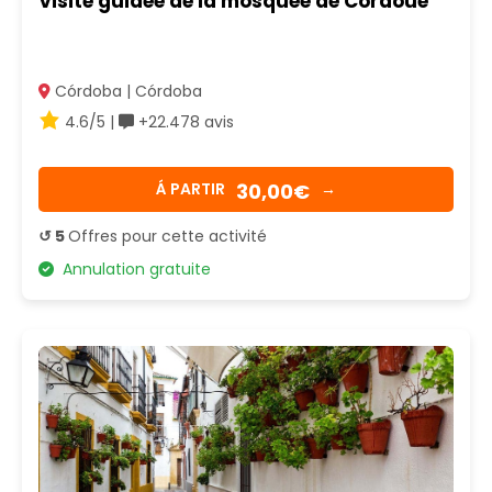
Visite guidée de la mosquée de Cordoue
Córdoba | Córdoba
4.6/5 |
+22.478 avis
30,00€
Á PARTIR
→
↺ 5
Offres pour cette activité
Annulation gratuite