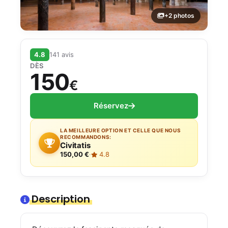
+2 photos
4.8
141 avis
DÈS
150
€
Réservez
LA MEILLEURE OPTION ET CELLE QUE NOUS
RECOMMANDONS:
Civitatis
150,00 €
·
4.8
Description