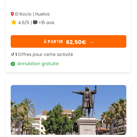
El Rocío | Huelva
4.6/5 |
+15 avis
62,50€
Á PARTIR
→
↺ 1
Offres pour cette activité
Annulation gratuite