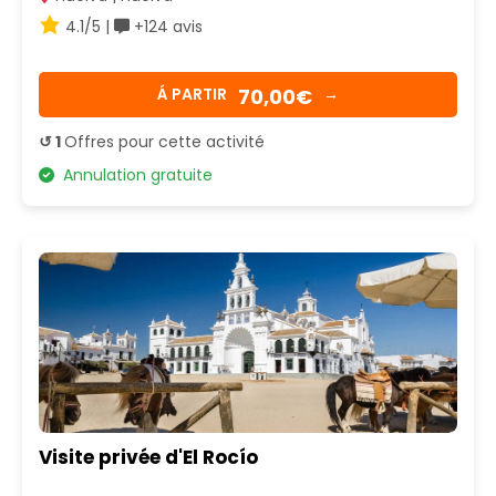
4.1/5 |
+124 avis
70,00€
Á PARTIR
→
↺ 1
Offres pour cette activité
Annulation gratuite
Visite privée d'El Rocío