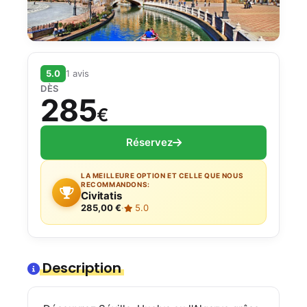
5.0
1 avis
DÈS
285
€
Réservez
LA MEILLEURE OPTION ET CELLE QUE NOUS
RECOMMANDONS:
Civitatis
285,00 €
·
5.0
Description