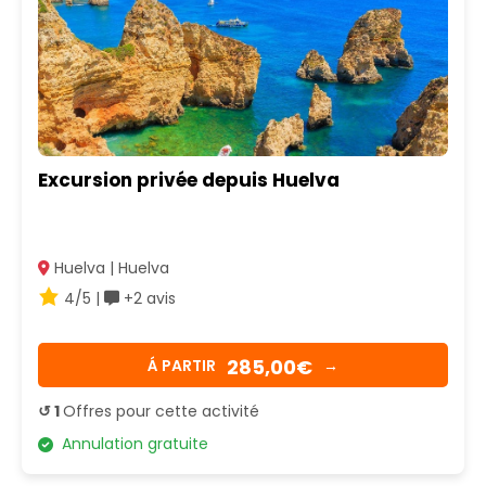
Excursion privée depuis Huelva
Huelva | Huelva
4/5 |
+2 avis
285,00€
Á PARTIR
→
↺ 1
Offres pour cette activité
Annulation gratuite