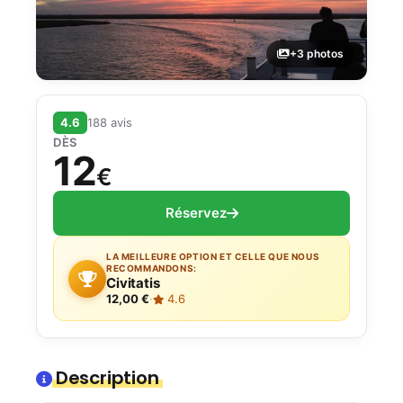
+3 photos
4.6
188 avis
DÈS
12
€
Réservez
LA MEILLEURE OPTION ET CELLE QUE NOUS
RECOMMANDONS:
Civitatis
12,00 €
·
4.6
Description