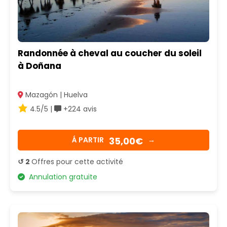
Randonnée à cheval au coucher du soleil
à Doñana
Mazagón | Huelva
4.5/5 |
+224 avis
35,00€
Á PARTIR
→
↺ 2
Offres pour cette activité
Annulation gratuite