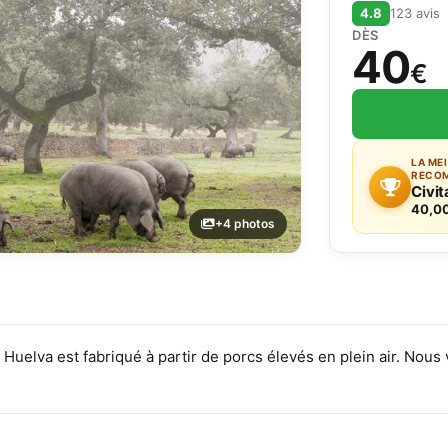
4.8
123 avis
DÈS
40
€
LA ME
RECO
Civit
40,0
+4 photos
elva est fabriqué à partir de porcs élevés en plein air. Nous 