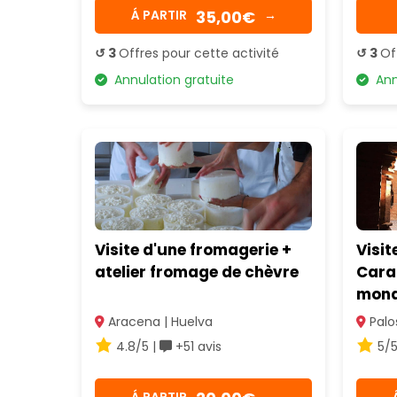
35,00€
Á PARTIR
→
↺ 3
Offres pour cette activité
↺ 3
Of
Annulation gratuite
Annu
Visite d'une fromagerie +
Visit
atelier fromage de chèvre
Cara
mona
Aracena | Huelva
Palos
4.8/5 |
+51 avis
5/5
Á PARTIR
→