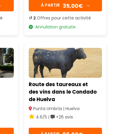
35,00€
→
Á PARTIR
→
té
↺ 2
Offres pour cette activité
Annulation gratuite
Route des taureaux et
des vins dans le Condado
de Huelva
Punta Umbría | Huelva
4.6/5 |
+26 avis
→
Á PARTIR
→