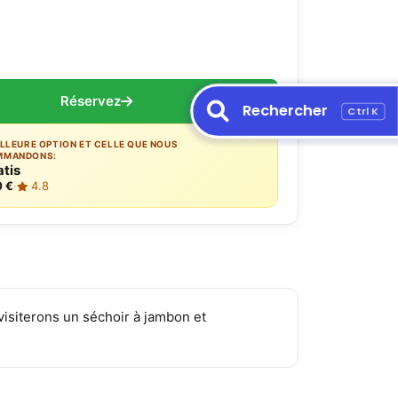
Réservez
Rechercher
Ctrl K
ILLEURE OPTION ET CELLE QUE NOUS
MMANDONS:
atis
0 €
·
4.8
visiterons un séchoir à jambon et