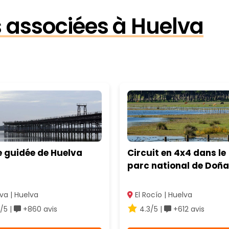
és associées à Huelva
e guidée de Huelva
Circuit en 4x4 dans le
parc national de Doñ
va | Huelva
El Rocío | Huelva
/5 |
+860 avis
4.3/5 |
+612 avis