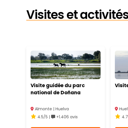
Visites et activit
Visite guidée du parc
Visit
national de Doñana
Almonte | Huelva
Huel
4.5/5 |
+1.406 avis
4.7