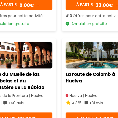
9,00€
33,00€
Á PARTIR
→
Á PARTIR
fres pour cette activité
↺ 3
Offres pour cette activi
lation gratuite
Annulation gratuite
e du Muelle de las
La route de Colomb à
belas et du
Huelva
stère de La Rábida
 de la Frontera | Huelva
Huelva | Huelva
 |
+40 avis
4.3/5 |
+31 avis
Á PARTIR
→
Á PARTIR