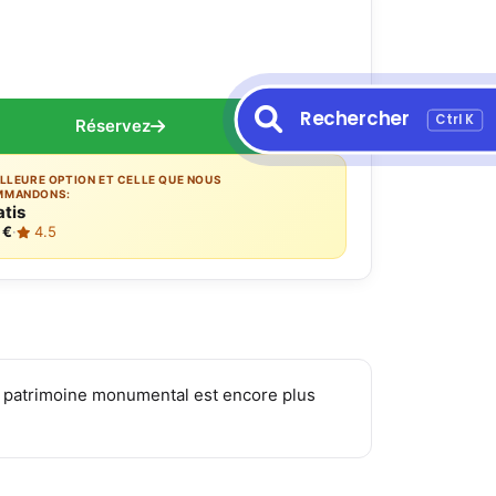
Rechercher
Ctrl K
Réservez
ILLEURE OPTION ET CELLE QUE NOUS
MMANDONS:
atis
 €
·
4.5
e patrimoine monumental est encore plus