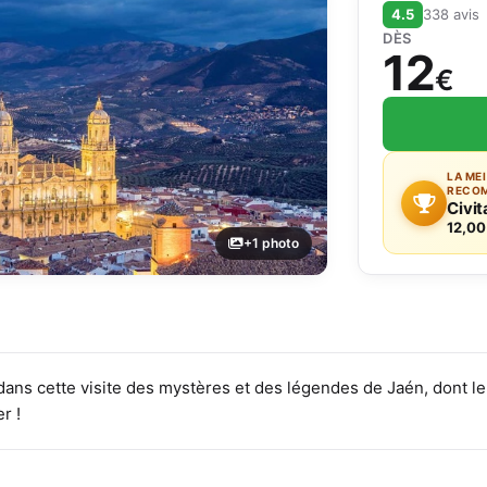
4.5
338 avis
DÈS
12
€
LA ME
RECO
Civit
12,00
+1 photo
dans cette visite des mystères et des légendes de Jaén, dont l
r !