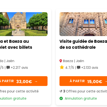
a et Baeza au
Visite guidée de Baeza
et avec billets
de sa cathédrale
a | Jaén
Baeza | Jaén
/5 |
+2.217 avis
4.7/5 |
+2.133 avis
33,00€
15,00€
Á PARTIR
→
Á PARTIR
fres pour cette activité
↺ 3
Offres pour cette activi
lation gratuite
Annulation gratuite