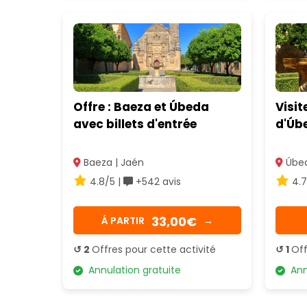
Offre : Baeza et Úbeda
Visi
avec billets d'entrée
d'Úb
Baeza | Jaén
Úbed
4.8/5 |
+542 avis
4.7
33,00€
Á PARTIR
→
↺ 2
Offres pour cette activité
↺ 1
Off
Annulation gratuite
Annu