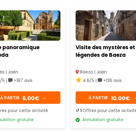
te panoramique
Visite des mystères et
eda
légendes de Baeza
a | Jaén
Baeza | Jaén
/5 |
+187 avis
4.6/5 |
+136 avis
6,00€
10,00€
Á PARTIR
→
Á PARTIR
res pour cette activité
↺ 1
Offres pour cette activit
lation gratuite
Annulation gratuite