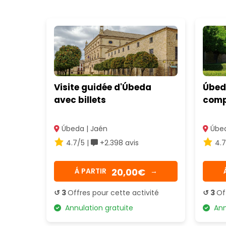
Visite guidée d'Úbeda
Úbed
avec billets
compl
Úbeda | Jaén
Úbed
4.7/5 |
+2.398 avis
4.7
20,00€
Á PARTIR
→
↺ 3
Offres pour cette activité
↺ 3
Of
Annulation gratuite
Annu