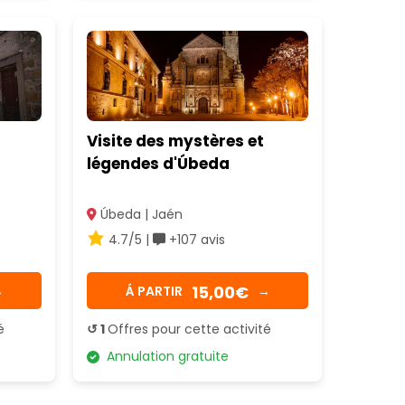
Visite des mystères et
légendes d'Úbeda
Úbeda | Jaén
4.7/5 |
+107 avis
15,00€
→
Á PARTIR
→
é
↺ 1
Offres pour cette activité
Annulation gratuite