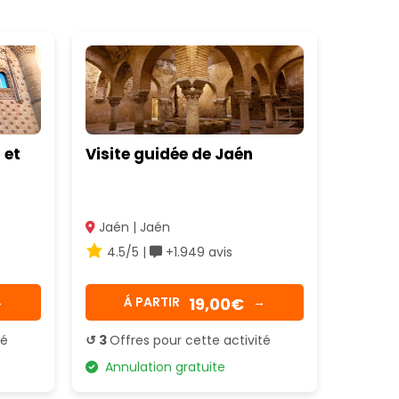
 et
Visite guidée de Jaén
Jaén | Jaén
4.5/5 |
+1.949 avis
19,00€
→
Á PARTIR
→
té
↺ 3
Offres pour cette activité
Annulation gratuite