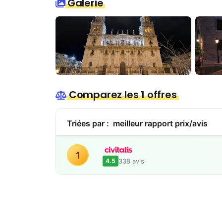
Galerie
Comparez les 1 offres
Triées par :
meilleur rapport prix/avis
1
338 avis
4.5