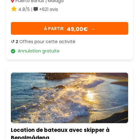
Puerto Banús | Málaga
4.8/5 |
+621 avis
49,00€
Á PARTIR
→
↺ 2
Offres pour cette activité
Annulation gratuite
Location de bateaux avec skipper à
Benalmádena