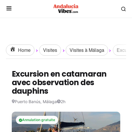
Home
Visites
Visites à Málaga
Excursi
Excursion en catamaran
avec observation des
dauphins
Puerto Banús, Málaga
2h
Annulation gratuite