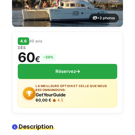
+3 photos
4.6
49 avis
DÈS
60
€
−20%
Réservez
LA MEILLEURE OPTION ET CELLE QUE NOUS
RECOMMANDONS:
GetYourGuide
60,00 €
·
4.5
Description