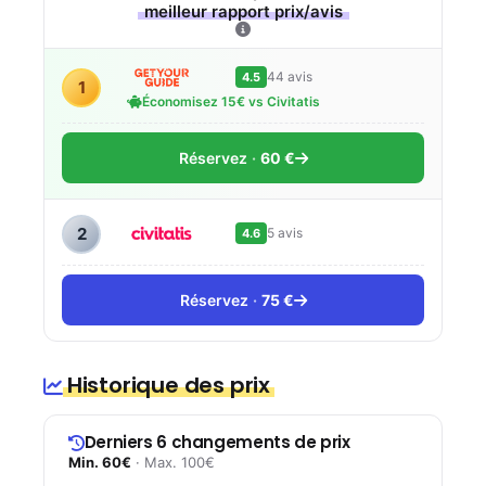
meilleur rapport prix/avis
44 avis
4.5
1
Économisez 15€ vs Civitatis
Réservez
60 €
2
5 avis
4.6
Réservez
75 €
Historique des prix
Derniers 6 changements de prix
Min. 60€
· Max. 100€