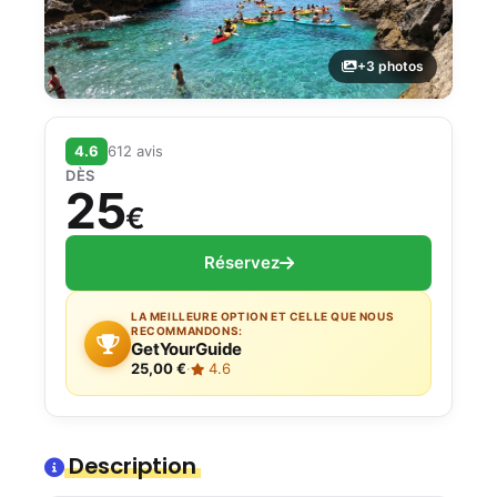
+3 photos
4.6
612 avis
DÈS
25
€
Réservez
LA MEILLEURE OPTION ET CELLE QUE NOUS
RECOMMANDONS:
GetYourGuide
25,00 €
·
4.6
Description