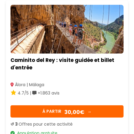
Caminito del Rey : visite guidée et billet
d'entrée
Álora | Málaga
4.7/5 |
+1.863 avis
30,00€
Á PARTIR
→
↺ 3
Offres pour cette activité
Annulation gratuite