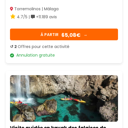
Torremolinos | Málaga
4.7/5 |
+11.189 avis
65,08€
Á PARTIR
→
↺ 2
Offres pour cette activité
Annulation gratuite
Visite guidée en kayak des falaises de