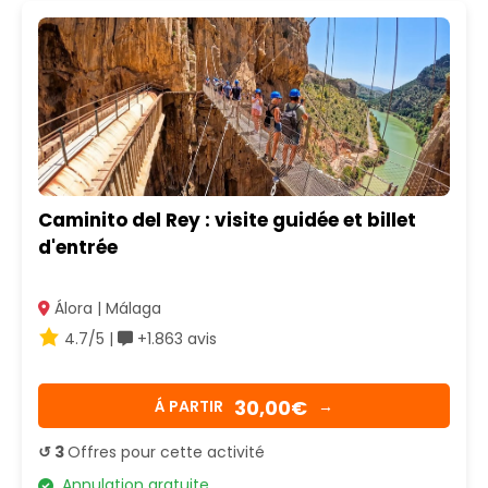
Caminito del Rey : visite guidée et billet
d'entrée
Álora | Málaga
4.7/5 |
+1.863 avis
30,00€
Á PARTIR
→
↺ 3
Offres pour cette activité
Annulation gratuite