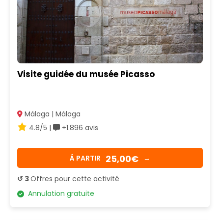
Visite guidée du musée Picasso
Málaga | Málaga
4.8/5 |
+1.896 avis
25,00€
Á PARTIR
→
↺ 3
Offres pour cette activité
Annulation gratuite