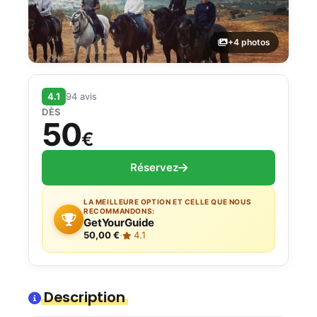
+4 photos
4.1
94 avis
DÈS
50
€
Réservez
LA MEILLEURE OPTION ET CELLE QUE NOUS
RECOMMANDONS:
GetYourGuide
50,00 €
·
4.1
Description