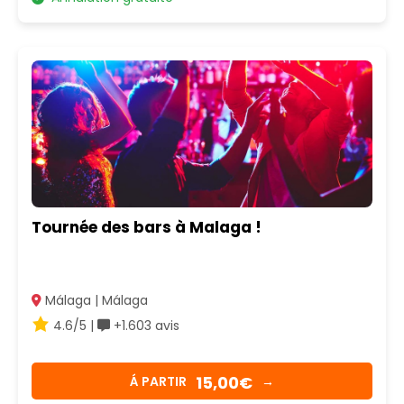
Tournée des bars à Malaga !
Málaga | Málaga
4.6/5 |
+1.603 avis
15,00€
Á PARTIR
→