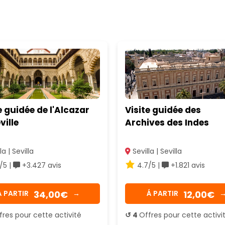
e guidée de l'Alcazar
Visite guidée des
ville
Archives des Indes
la | Sevilla
Sevilla | Sevilla
/5 |
+3.427 avis
4.7/5 |
+1.821 avis
34,00€
12,00€
Á PARTIR
→
Á PARTIR
fres pour cette activité
↺ 4
Offres pour cette activi