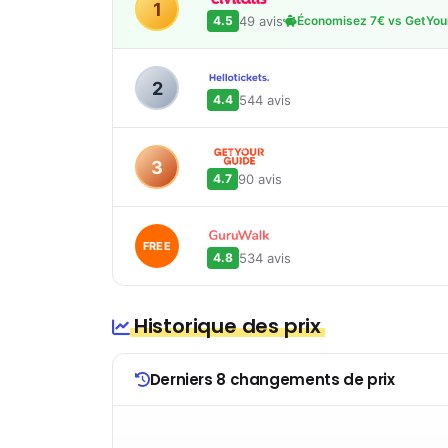
1
49 avis
4.5
Économisez 7€ vs GetYou
2
544 avis
4.4
3
90 avis
4.7
FREE
534 avis
4.8
Historique des prix
Derniers 8 changements de prix