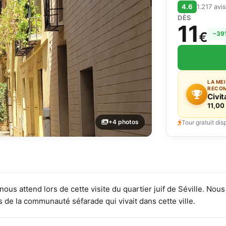
4.6
1.217 avis
DÈS
11
€
−39
LA ME
RECO
Civit
11,00
+4 photos
Tour gratuit dis
nous attend lors de cette visite du quartier juif de Séville. N
 de la communauté séfarade qui vivait dans cette ville.