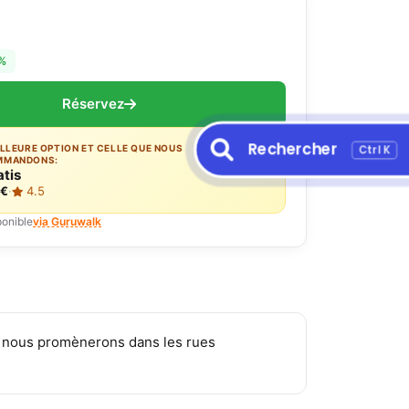
%
Réservez
Rechercher
Ctrl K
ILLEURE OPTION ET CELLE QUE NOUS
MMANDONS:
atis
 €
·
4.5
ponible
via Guruwalk
ous nous promènerons dans les rues