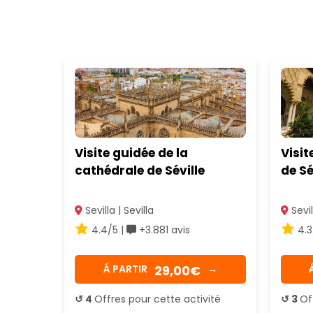
Visite guidée de la
Visit
cathédrale de Séville
de Sé
Sevilla | Sevilla
Sevil
4.4/5 |
+3.881 avis
4.3
29,00€
Á PARTIR
→
↺ 4
Offres pour cette activité
↺ 3
Of