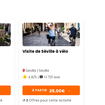
Visite de Séville à vélo
Sevilla | Sevilla
4.8/5 |
+1.701 avis
28,00€
→
Á PARTIR
→
té
↺ 2
Offres pour cette activité