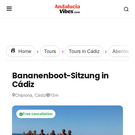
Home
Tours
Tours in Cádiz
Abenteuer 
Bananenboot-Sitzung in
Cádiz
Chipiona, Cádiz
15m
Free cancellation