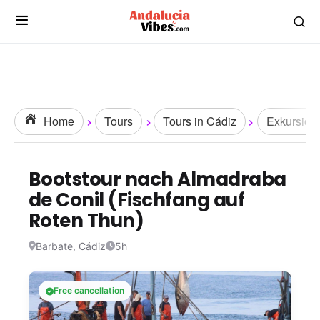
Home
Tours
Tours in Cádiz
Exkursion
Bootstour nach Almadraba
de Conil (Fischfang auf
Roten Thun)
Barbate, Cádiz
5h
Free cancellation