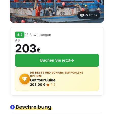
+5 Fotos
4.2
23 Bewertungen
AB
203
€
Buchen Sie jetzt
DIE BESTE UND VON UNS EMPFOHLENE
OPTION:
GetYourGuide
203,00 €
·
4.2
Beschreibung