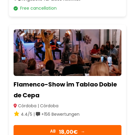
Free cancellation
Flamenco-Show im Tablao Doble
de Cepa
Córdoba | Córdoba
4.4/5 |
+156 Bewertungen
18,00€
AB
→