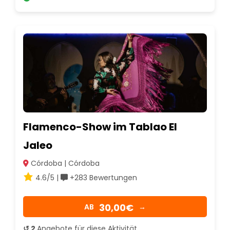
Flamenco-Show im Tablao El
Jaleo
Córdoba | Córdoba
4.6/5 |
+283 Bewertungen
30,00€
AB
→
↺ 2
Angebote für diese Aktivität