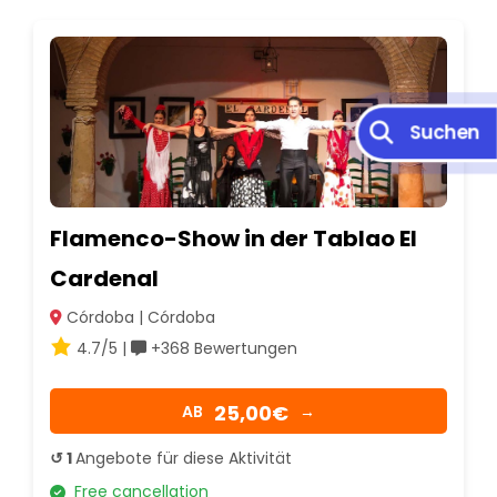
Suchen
Flamenco-Show in der Tablao El
Cardenal
Córdoba | Córdoba
4.7/5 |
+368 Bewertungen
25,00€
AB
→
↺ 1
Angebote für diese Aktivität
Free cancellation