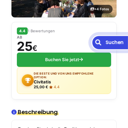
+4 Fotos
4.4
1 Bewertungen
AB
25
Suchen
€
Buchen Sie jetzt
DIE BESTE UND VON UNS EMPFOHLENE
OPTION:
Civitatis
25,00 €
·
4.4
Beschreibung