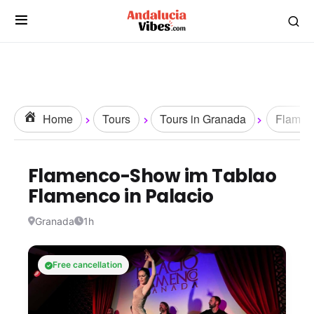
Home
Tours
Tours in Granada
Flamen
Flamenco-Show im Tablao
Flamenco in Palacio
Granada
1h
Free cancellation