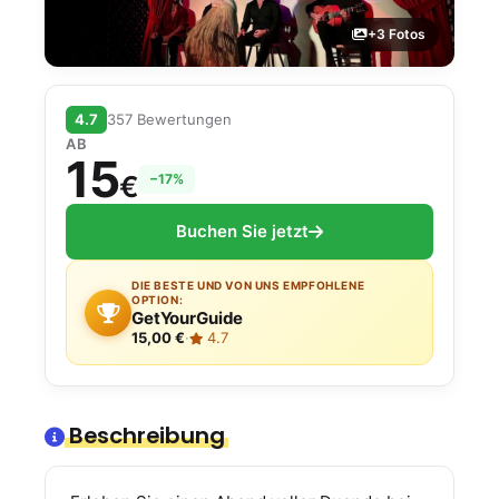
+3 Fotos
4.7
357 Bewertungen
AB
15
€
−17%
Buchen Sie jetzt
DIE BESTE UND VON UNS EMPFOHLENE
OPTION:
GetYourGuide
15,00 €
·
4.7
Beschreibung