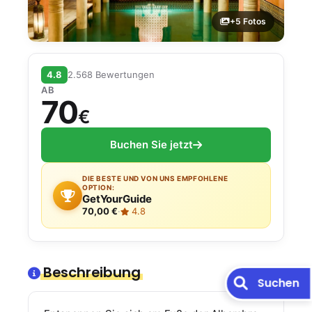
+5 Fotos
4.8
2.568 Bewertungen
AB
70
€
Buchen Sie jetzt
DIE BESTE UND VON UNS EMPFOHLENE
OPTION:
GetYourGuide
70,00 €
·
4.8
Beschreibung
Suchen