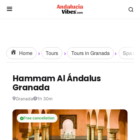
Home
Tours
Tours in Granada
Spa un
Hammam Al Ándalus
Granada
Granada
1h 30m
Free cancellation