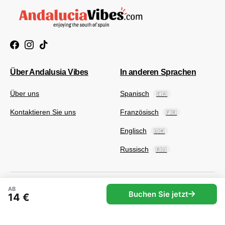
Über Andalusia Vibes
In anderen Sprachen
Über uns
Spanisch
🇪🇦
Kontaktieren Sie uns
Französisch
🇫🇷
Englisch
🇺🇲
Russisch
🇷🇺
AB
Buchen Sie jetzt
14 €
© 2025 Andaluciavibes.com