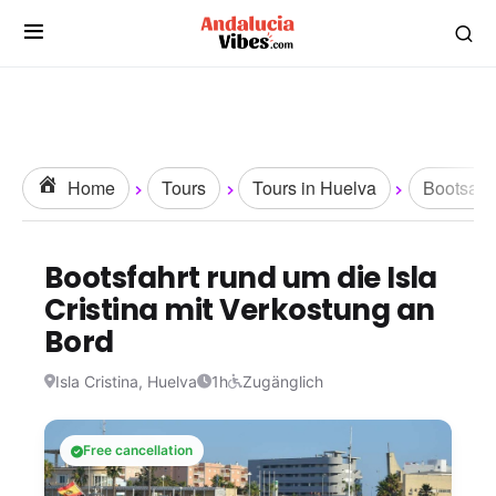
Home
Tours
Tours in Huelva
Bootsaus
Bootsfahrt rund um die Isla
Cristina mit Verkostung an
Bord
Isla Cristina, Huelva
1h
Zugänglich
Free cancellation