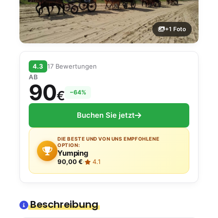
+1 Foto
4.3
17 Bewertungen
AB
90
€
−64%
Buchen Sie jetzt
DIE BESTE UND VON UNS EMPFOHLENE
OPTION:
Yumping
90,00 €
·
4.1
Beschreibung