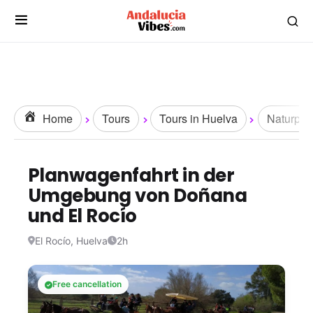
Home
Tours
Tours in Huelva
Naturpar
Planwagenfahrt in der
Umgebung von Doñana
und El Rocío
El Rocío, Huelva
2h
Free cancellation