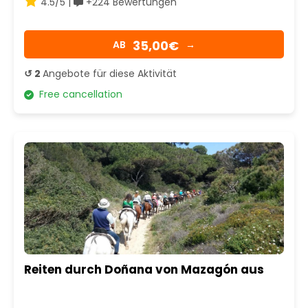
4.5/5 |
+224 Bewertungen
35,00€
AB
→
↺ 2
Angebote für diese Aktivität
Free cancellation
Reiten durch Doñana von Mazagón aus