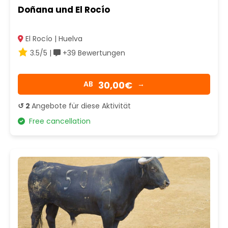
Doñana und El Rocío
El Rocío | Huelva
3.5/5 |
+39 Bewertungen
30,00€
AB
→
↺ 2
Angebote für diese Aktivität
Free cancellation