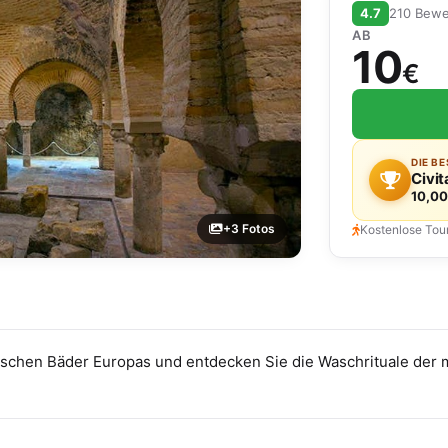
4.7
210 Bew
AB
10
€
DIE B
Civit
10,00
+3 Fotos
Kostenlose Tou
bischen Bäder Europas und entdecken Sie die Waschrituale de