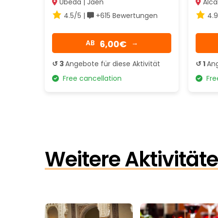
Úbeda | Jaén
Alcal
4.5/5 |
+615 Bewertungen
4.9
6,00€
AB
→
↺ 3
Angebote für diese Aktivität
↺ 1
Ang
Free cancellation
Free
Weitere Aktivität