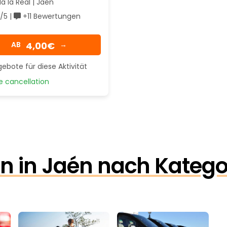
á la Real | Jaén
/5 |
+11 Bewertungen
4,00€
AB
→
ebote für diese Aktivität
 cancellation
en in Jaén nach Katego