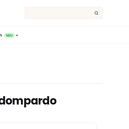
ch
NEU
ardompardo