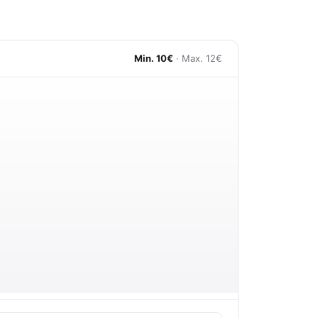
Min. 10€
· Max. 12€