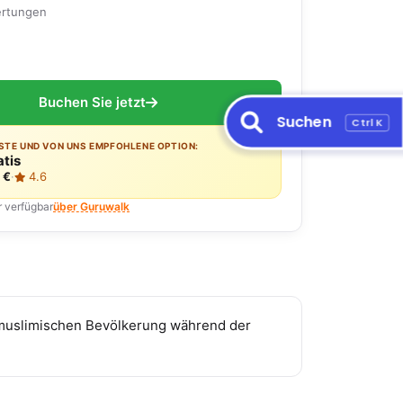
ertungen
Buchen Sie jetzt
Suchen
Ctrl K
ESTE UND VON UNS EMPFOHLENE OPTION:
atis
 €
·
4.6
r verfügbar
über Guruwalk
r muslimischen Bevölkerung während der