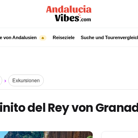
e von Andalusien
Reiseziele
Suche und Tourenverglei
🔥
Exkursionen
nito del Rey von Grana