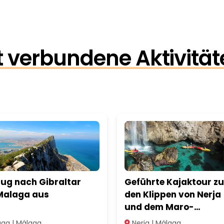
 verbundene Aktivität
lug nach Gibraltar
Geführte Kajaktour zu
Malaga aus
den Klippen von Nerja
und dem Maro-
Wasserfall
ga | Málaga
Nerja | Málaga