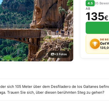
4.5
95 Bewe
AB
135
€
DIE B
GetY
135,0
+3 Fotos
der sich 105 Meter über dem Desfiladero de los Gaitanes befinde
laga. Trauen Sie sich, über diesen berühmten Steg zu gehen?