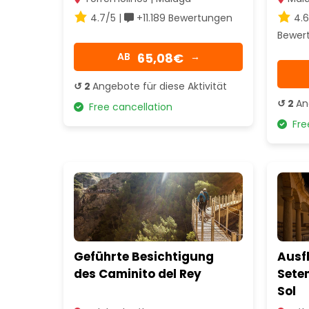
4.7/5 |
+11.189 Bewertungen
4.6
Bewer
65,08€
AB
→
↺ 2
Angebote für diese Aktivität
↺ 2
An
Free cancellation
Free
Geführte Besichtigung
Ausf
des Caminito del Rey
Seten
Sol