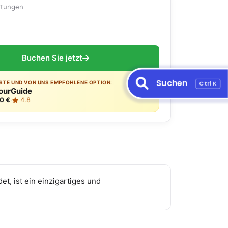
rtungen
Buchen Sie jetzt
Suchen
Ctrl K
ESTE UND VON UNS EMPFOHLENE OPTION:
ourGuide
0 €
·
4.8
t, ist ein einzigartiges und