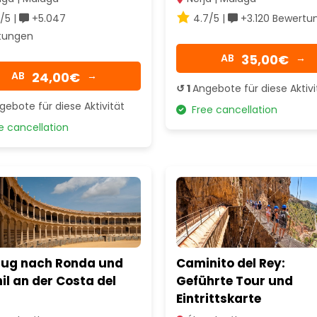
/5 |
+5.047
4.7/5 |
+3.120 Bewertu
tungen
35,00€
AB
→
24,00€
AB
→
↺ 1
Angebote für diese Aktivi
gebote für diese Aktivität
Free cancellation
 cancellation
lug nach Ronda und
Caminito del Rey:
il an der Costa del
Geführte Tour und
Eintrittskarte