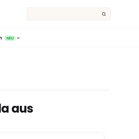
ch
NEU
da aus