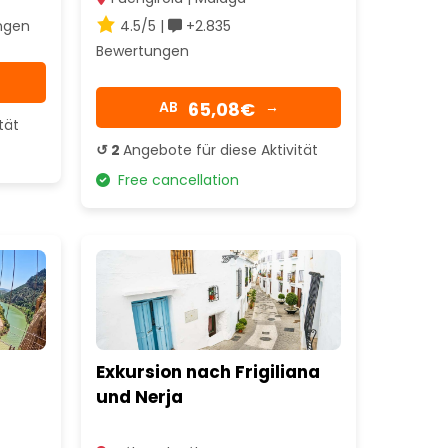
ngen
4.5/5 |
+2.835
Bewertungen
65,08€
AB
→
tät
↺ 2
Angebote für diese Aktivität
Free cancellation
Exkursion nach Frigiliana
und Nerja