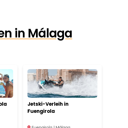
en in Málaga
ola
Jetski-Verleih in
Fuengirola
Fuengirola | Málaga