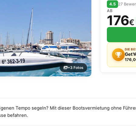
4.5
27 Bewe
AB
176
€
DIE B
GetY
176,0
+3 Fotos
 eigenen Tempo segeln? Mit dieser Bootsvermietung ohne Führer
sse befahren.