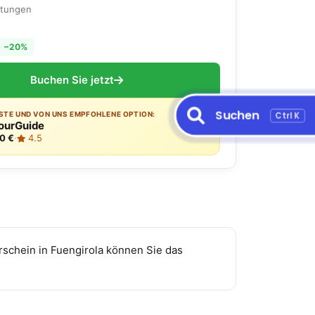
rtungen
−20%
Buchen Sie jetzt
Suchen
Ctrl K
ESTE UND VON UNS EMPFOHLENE OPTION:
ourGuide
0 €
·
4.5
schein in Fuengirola können Sie das