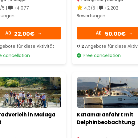
/5 |
+4.077
4.3/5 |
+2.202
tungen
Bewertungen
22,00€
50,00€
AB
→
AB
→
gebote für diese Aktivität
↺ 2
Angebote für diese Aktiv
 cancellation
Free cancellation
radverleih in Malaga
Katamaranfahrt mit
t
Delphinbeobachtung