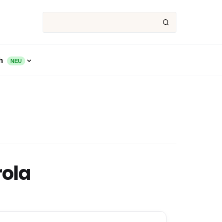
ch
NEU
rola