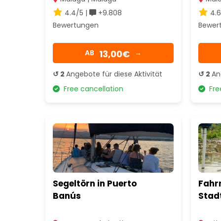
4.4/5 |
+9.808
4.6
Bewertungen
Bewer
13,00€
AB
→
↺ 2
Angebote für diese Aktivität
↺ 2
An
Free cancellation
Free
Segeltörn in Puerto
Fahr
Banús
Stad