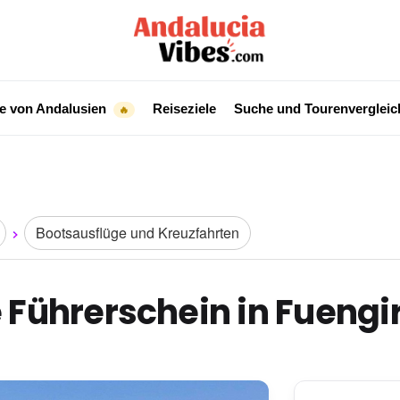
e von Andalusien
Reiseziele
Suche und Tourenverglei
🔥
Bootsausflüge und Kreuzfahrten
 Führerschein in Fuengi