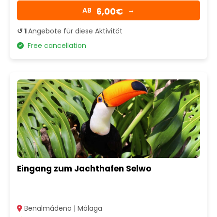
6,00€
AB
→
↺ 1
Angebote für diese Aktivität
Free cancellation
Eingang zum Jachthafen Selwo
Benalmádena | Málaga