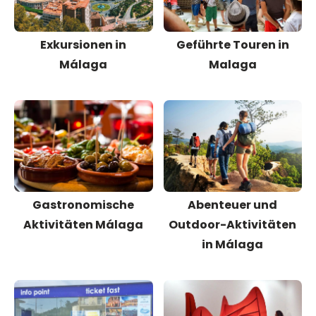
Exkursionen in
Geführte Touren in
Málaga
Malaga
Gastronomische
Abenteuer und
Aktivitäten Málaga
Outdoor-Aktivitäten
in Málaga