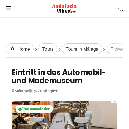
Home
Tours
Tours in Málaga
Tickets
Eintritt in das Automobil-
und Modemuseum
Málaga
-
Zugänglich
Free cancellation