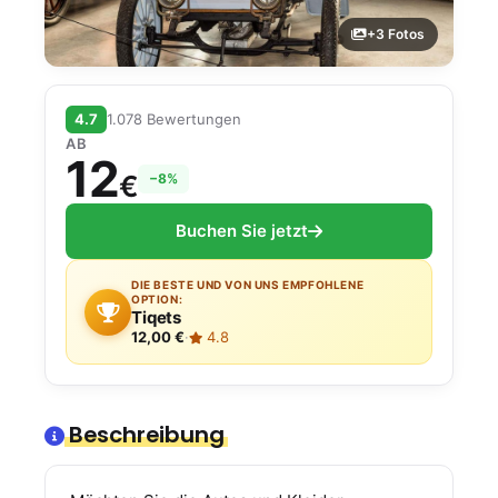
+3 Fotos
4.7
1.078 Bewertungen
AB
12
€
−8%
Buchen Sie jetzt
DIE BESTE UND VON UNS EMPFOHLENE
OPTION:
Tiqets
12,00 €
·
4.8
Beschreibung