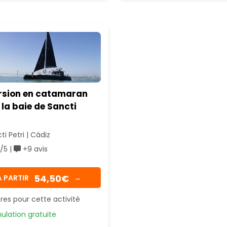
rsion en catamaran
la baie de Sancti
i Petri | Cádiz
/5 |
+9 avis
54,50€
Á PARTIR
→
res pour cette activité
lation gratuite