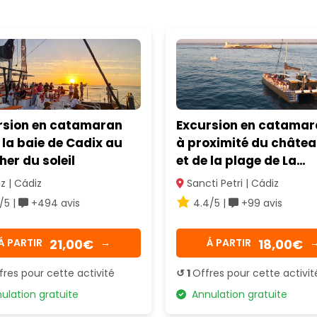
rsion en catamaran
Excursion en catama
la baie de Cadix au
à proximité du châte
er du soleil
et de la plage de La
Barrosa à Sancti Petri
z | Cádiz
Sancti Petri | Cádiz
/5 |
+494 avis
4.4/5 |
+99 avis
21,00€
18,00€
Á PARTIR
→
Á PARTIR
fres pour cette activité
↺ 1
Offres pour cette activit
lation gratuite
Annulation gratuite