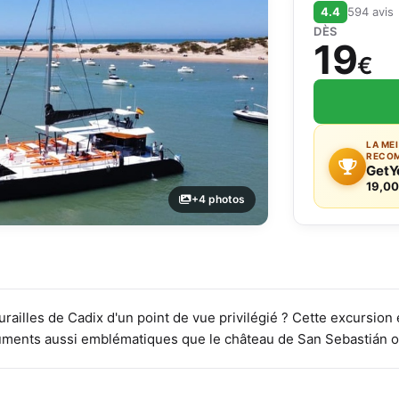
4.4
594 avis
DÈS
19
€
LA ME
RECO
GetY
19,00
+4 photos
urailles de Cadix d'un point de vue privilégié ? Cette excursion
ments aussi emblématiques que le château de San Sebastián ou