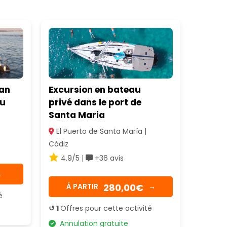
ran
Excursion en bateau
au
privé dans le port de
Santa Maria
El Puerto de Santa María |
Cádiz
4.9/5 |
+36 avis
→
280,00€
Á PARTIR
→
é
↺ 1
Offres pour cette activité
Annulation gratuite