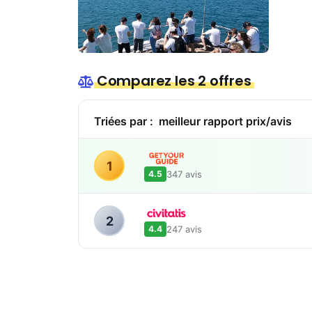
Comparez les 2 offres
Triées par :
meilleur rapport prix/avis
1
347 avis
4.5
2
247 avis
4.4