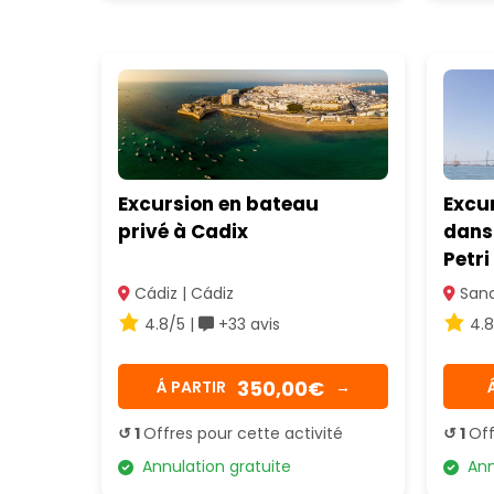
Excursion en bateau
Excu
privé à Cadix
dans 
Petri
Cádiz | Cádiz
Sanct
4.8/5 |
+33 avis
4.8
350,00€
Á PARTIR
→
↺ 1
Offres pour cette activité
↺ 1
Off
Annulation gratuite
Annu