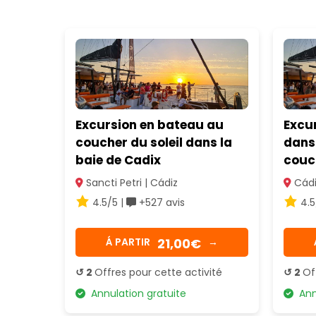
Excursion en bateau au
Excu
coucher du soleil dans la
dans 
baie de Cadix
couch
Sancti Petri | Cádiz
Cádi
4.5/5 |
+527 avis
4.5
21,00€
Á PARTIR
→
↺ 2
Offres pour cette activité
↺ 2
Of
Annulation gratuite
Annu