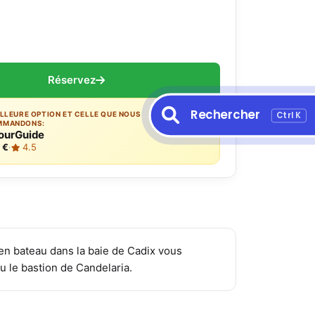
Réservez
Rechercher
Ctrl K
ILLEURE OPTION ET CELLE QUE NOUS
MMANDONS:
ourGuide
 €
·
4.5
 en bateau dans la baie de Cadix vous
 le bastion de Candelaria.