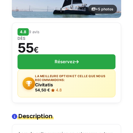
+5 photos
4.8
9 avis
DÈS
55
€
Réservez
LA MEILLEURE OPTION ET CELLE QUE NOUS
RECOMMANDONS:
Civitatis
54,50 €
·
4.8
Description