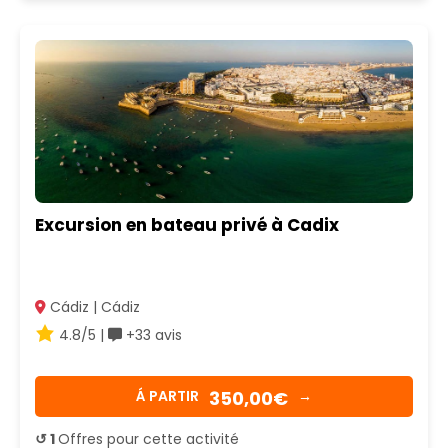
Excursion en bateau privé à Cadix
Cádiz | Cádiz
4.8/5 |
+33 avis
350,00€
Á PARTIR
→
↺ 1
Offres pour cette activité