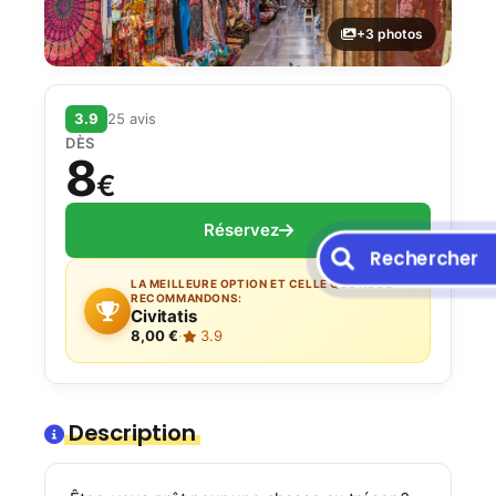
+3 photos
3.9
25 avis
DÈS
8
€
Réservez
Rechercher
LA MEILLEURE OPTION ET CELLE QUE NOUS
RECOMMANDONS:
Civitatis
8,00 €
·
3.9
Description