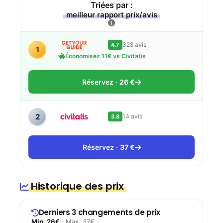
Triées par :
meilleur rapport prix/avis
328 avis
4.7
1
Économisez 11€ vs Civitatis
Réservez
26 €
2
14 avis
3.8
Réservez
37 €
Historique des prix
Derniers 3 changements de prix
Min. 26€
· Max. 37€