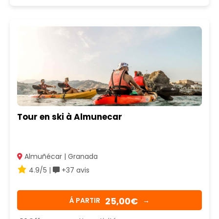
Tour en ski à Almunecar
Almuñécar | Granada
4.9/5 |
+37 avis
25,00€
Á PARTIR
→