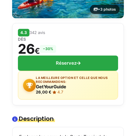
+3 photos
4.3
342 avis
DÈS
26
€
−30%
Réservez
LA MEILLEURE OPTION ET CELLE QUE NOUS
RECOMMANDONS:
GetYourGuide
26,00 €
·
4.7
Description