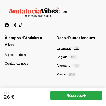
À propos d’Andalusia
Dans d’autres langues
Vibes
Espagnol
🇪🇦
À propos de nous
Anglais
🇺🇲
Contactez-nous
Allemand
🇩🇪
Russe
🇷🇺
DÈS
Réservez
26 €
© 2025 Andaluciavibes.com