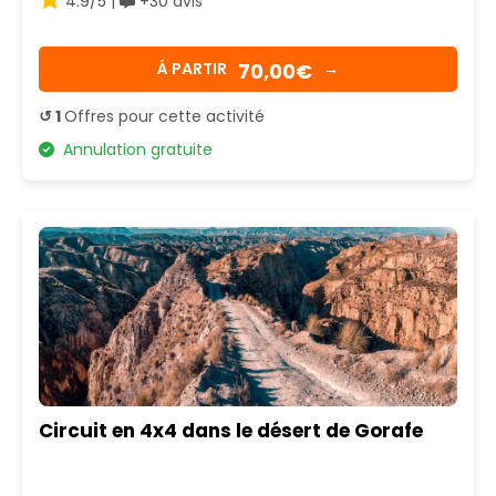
4.9/5 |
+30 avis
70,00€
Á PARTIR
→
↺ 1
Offres pour cette activité
Annulation gratuite
Circuit en 4x4 dans le désert de Gorafe