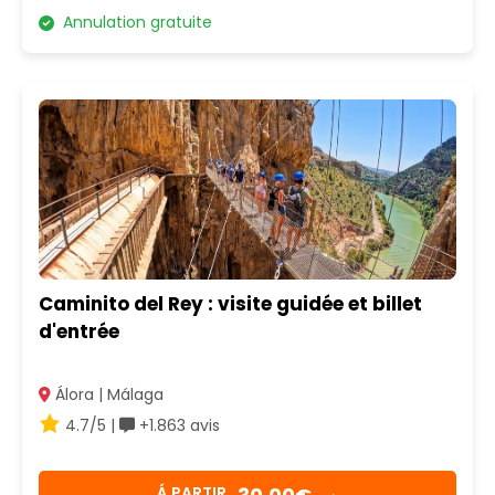
Annulation gratuite
Caminito del Rey : visite guidée et billet
d'entrée
Álora | Málaga
4.7/5 |
+1.863 avis
Á PARTIR
→