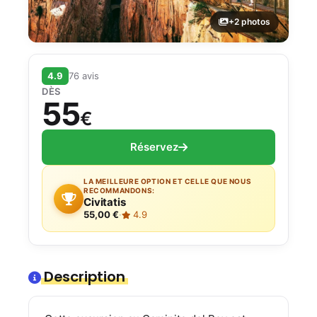
+2 photos
4.9
76 avis
DÈS
55
€
Réservez
LA MEILLEURE OPTION ET CELLE QUE NOUS
RECOMMANDONS:
Civitatis
55,00 €
·
4.9
Description