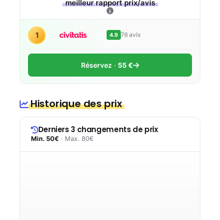
meilleur rapport prix/avis
1
76 avis
4.9
Réservez
55 €
Historique des prix
Derniers 3 changements de prix
Min. 50€
· Max. 80€