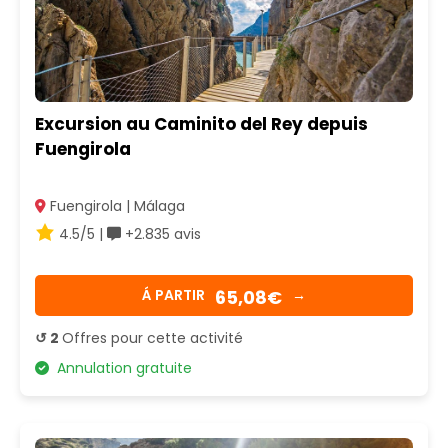
Excursion au Caminito del Rey depuis
Fuengirola
Fuengirola | Málaga
4.5/5 |
+2.835 avis
65,08€
Á PARTIR
→
↺ 2
Offres pour cette activité
Annulation gratuite