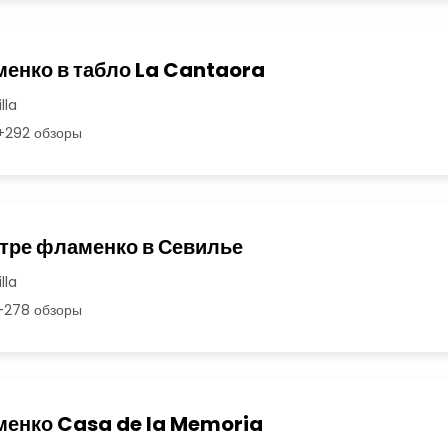
енко в табло La Cantaora
lla
+292 обзоры
атре фламенко в Севилье
lla
278 обзоры
енко Casa de la Memoria