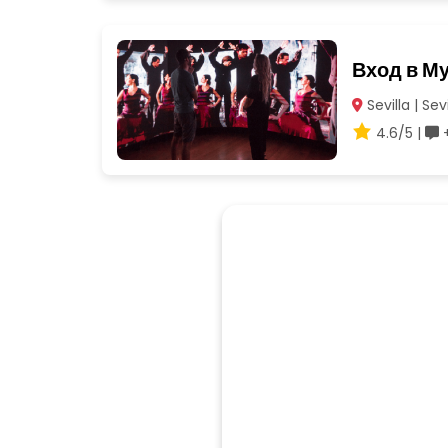
Вход в М
Sevilla | Sevi
4.6/5 |
+