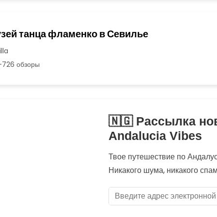
узей танца фламенко в Севилье
lla
726 обзоры
🇳🇬 Рассылка но
Andalucia Vibes
Твое путешествие по Андалуси
Никакого шума, никакого спа