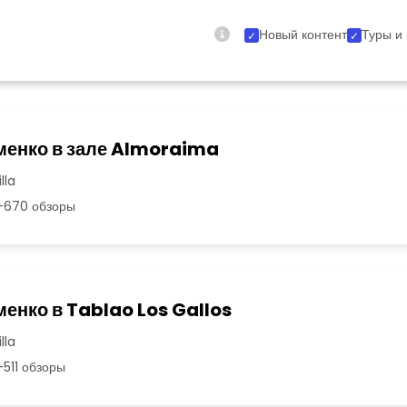
Новый контент
Туры и
енко в зале Almoraima
lla
670 обзоры
енко в Tablao Los Gallos
lla
511 обзоры