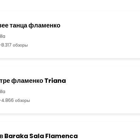
зее танца фламенко
lla
8.317 обзоры
атре фламенко Triana
lla
4.866 обзоры
 в Baraka Sala Flamenca