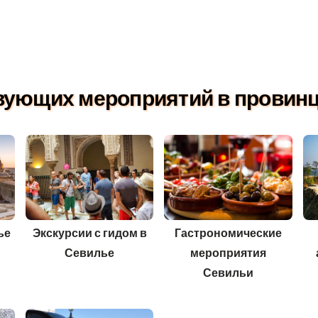
вующих мероприятий в провинци
ье
Экскурсии с гидом в
Гастрономические
Севилье
мероприятия
Севильи