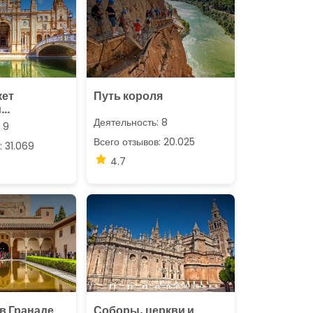
кет
Путь короля
и
ий
Деятельность: 8
 9
Всего отзывов: 20.025
: 31.069
4.7
в Гранаде
Соборы, церкви и