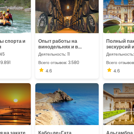
ы спорта и
Опыт работы на
Полный па
я
винодельнях и в
экскурсий 
винном туризме
мероприят
 45
Деятельность: 11
Деятельность:
 9.891
Всего отзывов: 3.580
Всего отзывов
4.6
4.6
 на закате
Кабо-де-Гата
Альгамбра 