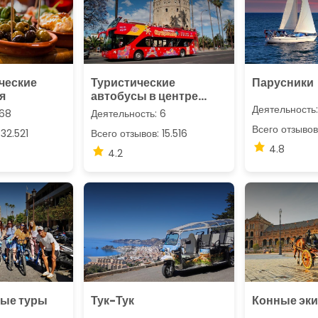
ческие
Туристические
Парусники
я
автобусы в центре
города
Деятельность:
 68
Деятельность: 6
Всего отзывов
 32.521
Всего отзывов: 15.516
4.8
4.2
ые туры
Тук-Тук
Конные эк