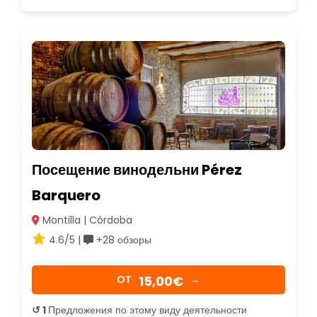
Посещение винодельни Pérez
Barquero
Montilla | Córdoba
4.6/5 |
+28 обзоры
15,00€
OТ
→
↺ 1
Предложения по этому виду деятельности