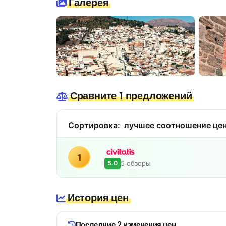
Галерея
Сравните 1 предложений
Сортировка:
лучшее соотношение цен
1
5 обзоры
5.0
История цен
Последние 2 изменения цен