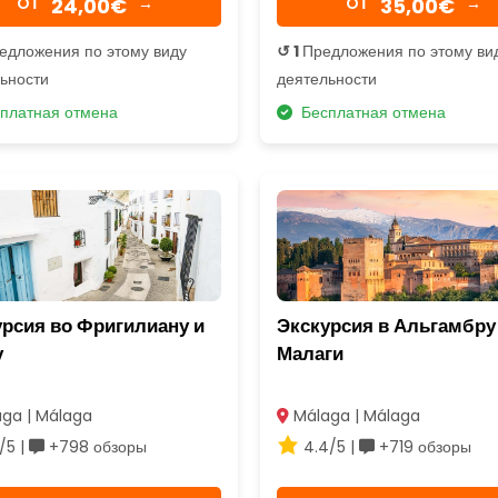
24,00€
35,00€
OТ
→
OТ
→
едложения по этому виду
↺ 1
Предложения по этому ви
ьности
деятельности
платная отмена
Бесплатная отмена
рсия во Фригилиану и
Экскурсия в Альгамбру
у
Малаги
ga | Málaga
Málaga | Málaga
/5 |
+798 обзоры
4.4/5 |
+719 обзоры