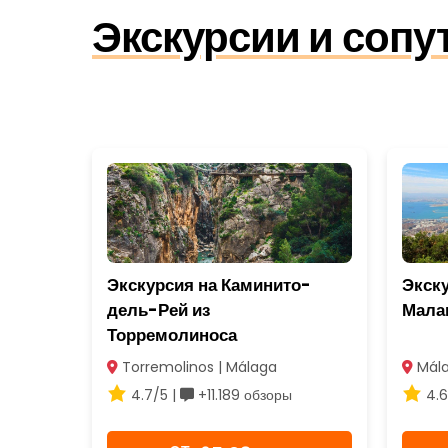
Экскурсии и соп
Экскурсия на Каминито-
Экску
дель-Рей из
Мала
Торремолиноса
Torremolinos | Málaga
Mála
4.7/5 |
+11.189 обзоры
4.6