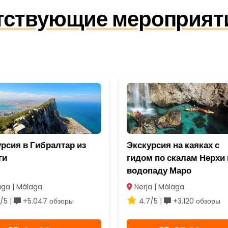
утствующие мероприят
рсия в Гибралтар из
Экскурсия на каяках с
ги
гидом по скалам Нерхи 
водопаду Маро
ga | Málaga
Nerja | Málaga
/5 |
+5.047 обзоры
4.7/5 |
+3.120 обзоры