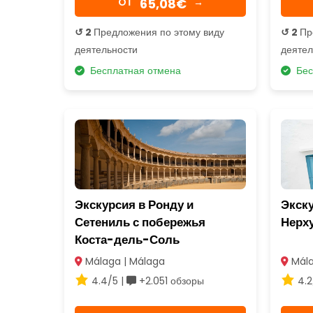
65,08€
OТ
→
↺ 2
Предложения по этому виду
↺ 2
Пр
деятельности
деятел
Бесплатная отмена
Бес
Экскурсия в Ронду и
Экску
Сетениль с побережья
Нерх
Коста-дель-Соль
Málaga | Málaga
Mála
4.4/5 |
+2.051 обзоры
4.2