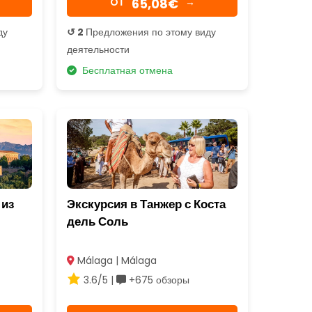
65,08€
OТ
→
ду
↺ 2
Предложения по этому виду
деятельности
Бесплатная отмена
 из
Экскурсия в Танжер с Коста
дель Соль
Málaga | Málaga
3.6/5 |
+675 обзоры