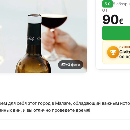
5.0
5 обзор
ОТ
90
€
ЛУЧШИ
Civit
90,0
+3 фото
роем для себя этот город в Малаге, обладающий важным ис
нных вин, и вы отлично проведете время!