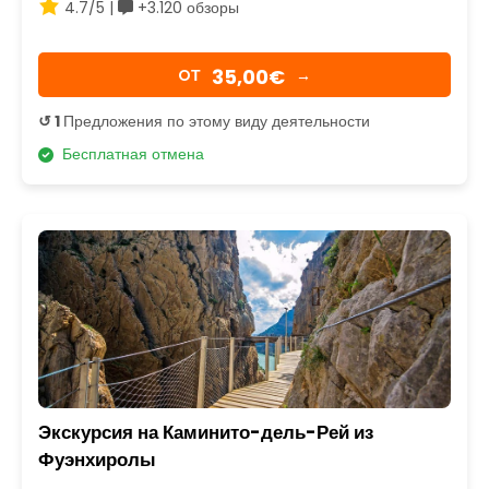
4.7/5 |
+3.120 обзоры
35,00€
OТ
→
↺ 1
Предложения по этому виду деятельности
Бесплатная отмена
Экскурсия на Каминито-дель-Рей из
Фуэнхиролы