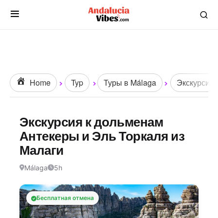
Home
Typ
Туры в Málaga
Экскурсии
Экскурсия к дольменам
Антекеры и Эль Торкаля из
Малаги
Málaga
5h
Бесплатная отмена