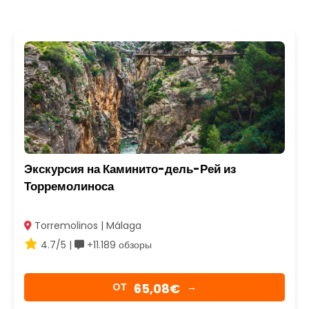
Экскурсия на Каминито-дель-Рей из
Торремолиноса
Torremolinos | Málaga
4.7/5 |
+11.189 обзоры
65,08€
OТ
→