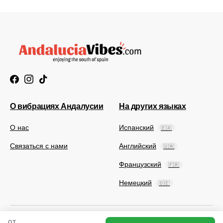
О вибрациях Андалусии
На других языках
О нас
Испанский
🇪🇦
Связаться с нами
Английский
🇺🇲
Французский
🇫🇷
Немецкий
🇩🇪
ОТ