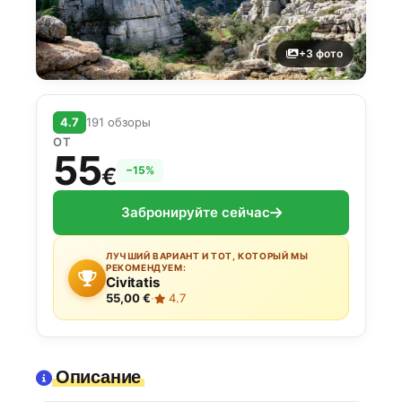
+3 фото
4.7
191 обзоры
ОТ
55
€
−15%
Забронируйте сейчас
ЛУЧШИЙ ВАРИАНТ И ТОТ, КОТОРЫЙ МЫ
РЕКОМЕНДУЕМ:
Civitatis
55,00 €
·
4.7
Описание