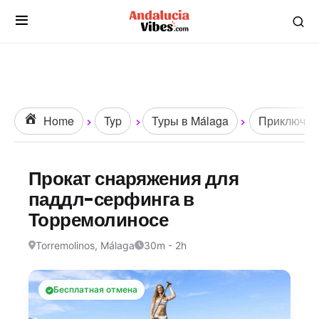
Home
Typ
Туры в Málaga
Приключени
Прокат снаряжения для
паддл-серфинга в
Торремолиносе
Torremolinos, Málaga
30m - 2h
Бесплатная отмена