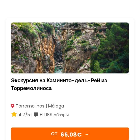
Экскурсия на Каминито-дель-Рей из
Торремолиноса
Torremolinos | Málaga
4.7/5 |
+11.189 обзоры
65,08€
OТ
→