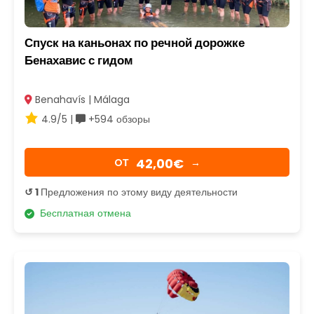
Спуск на каньонах по речной дорожке
Бенахавис с гидом
Benahavís | Málaga
4.9/5 |
+594 обзоры
42,00€
OТ
→
↺ 1
Предложения по этому виду деятельности
Бесплатная отмена