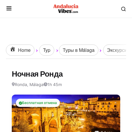
Home
Typ
Туры в Málaga
Экскурсии 
Ночная Ронда
Ronda, Málaga
1h 45m
Бесплатная отмена