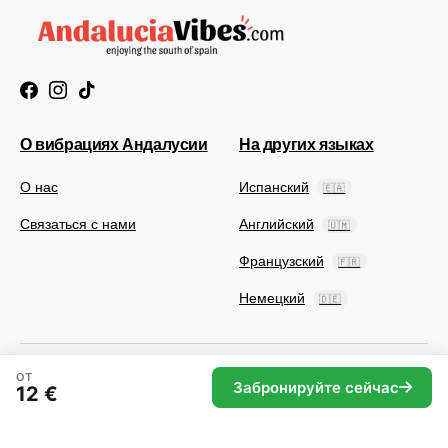
О вибрациях Андалусии
На других языках
О нас
Испанский
🇪🇦
Связаться с нами
Английский
🇺🇲
Французский
🇫🇷
Немецкий
🇩🇪
ОТ
Забронируйте сейчас
12 €
© 2025 Andaluciavibes.com