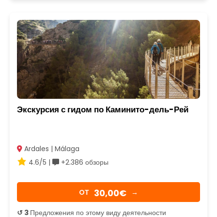
Экскурсия с гидом по Каминито-дель-Рей
Ardales | Málaga
4.6/5 |
+2.386 обзоры
30,00€
OТ
→
↺ 3
Предложения по этому виду деятельности