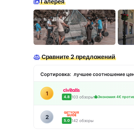
Галерея
Сравните 2 предложений
Сортировка:
лучшее соотношение цен
1
103 обзоры
4.8
Экономия 4€ против
2
142 обзоры
5.0