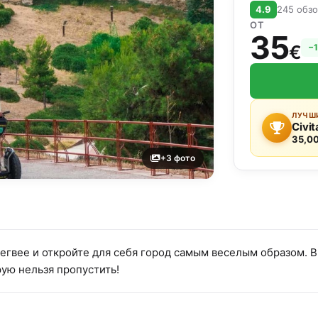
4.9
245 обз
ОТ
35
€
−
ЛУЧШИ
Civit
35,00
+3 фото
сегвее и откройте для себя город самым веселым образом. 
ую нельзя пропустить!