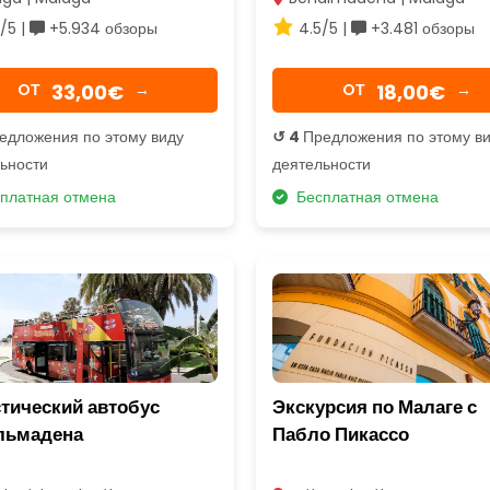
/5 |
+5.934 обзоры
4.5/5 |
+3.481 обзоры
33,00€
18,00€
OТ
→
OТ
→
едложения по этому виду
↺ 4
Предложения по этому в
ьности
деятельности
платная отмена
Бесплатная отмена
тический автобус
Экскурсия по Малаге с
льмадена
Пабло Пикассо