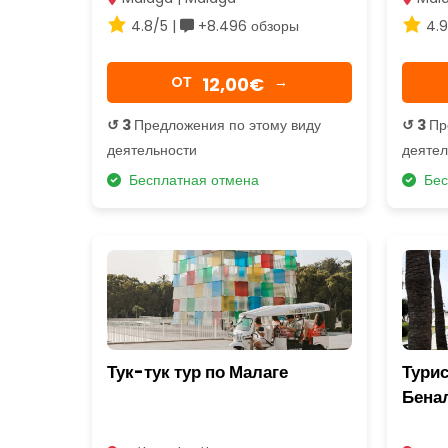
4.8/5 |
+8.496 обзоры
4.9
12,00€
OТ
→
↺ 3
Предложения по этому виду
↺ 3
Пр
деятельности
деятел
Бесплатная отмена
Бес
Тук-тук тур по Малаге
Турис
Бена