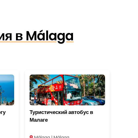
ия в Málaga
гу
Туристический автобус в
Малаге
Málaga | Málaga