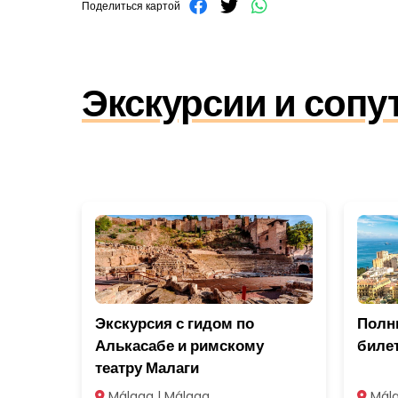
Поделиться картой
Экскурсии и соп
Экскурсия с гидом по
Полны
Алькасабе и римскому
биле
театру Малаги
Málaga | Málaga
Mála