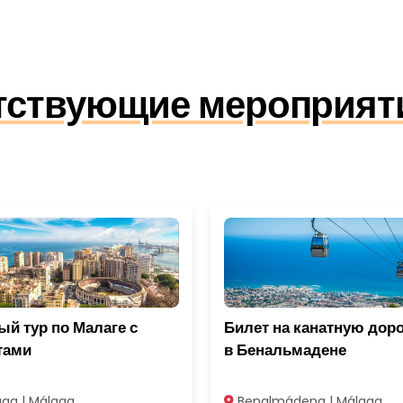
утствующие мероприят
й тур по Малаге с
Билет на канатную доро
тами
в Бенальмадене
ga | Málaga
Benalmádena | Málaga