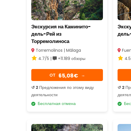
Экскурсия на Каминито-
Экск
дель-Рей из
дель
Торремолиноса
Torremolinos | Málaga
Fuen
4.7/5 |
+11.189 обзоры
4.5
65,08€
OТ
→
↺ 2
Предложения по этому виду
↺ 2
Пр
деятельности
деятел
Бесплатная отмена
Бес