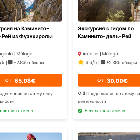
урсия на Каминито-
Экскурсия с гидом по
-Рей из Фуэнхиролы
Каминито-дель-Рей
girola | Málaga
Ardales | Málaga
/5 |
+2.835 обзоры
4.6/5 |
+2.386 обзоры
65,08€
30,00€
OТ
→
OТ
→
едложения по этому виду
↺ 3
Предложения по этому в
ьности
деятельности
платная отмена
Бесплатная отмена