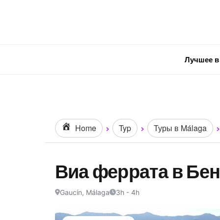
Лучшее в
Home
Typ
Туры в Málaga
Виа феррата в Бе
Gaucín, Málaga
3h - 4h