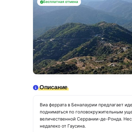
Бесплатная отмена
Описание
Виа феррата в Беналаурии предлагает ид
подниматься по головокружительным уще
величественной Серрании-де-Ронда. Несо
недалеко от Гаусина.