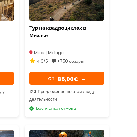
Тур на квадроциклах в
Михасе
Mijas | Málaga
4.9/5 |
+750 обзоры
85,00€
OТ
→
иду
↺ 2
Предложения по этому виду
деятельности
Бесплатная отмена