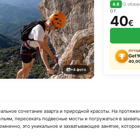
4.8
12 обзо
ОТ
40
€
ЛУЧШИ
GetY
40,0
+4 фото
еальное сочетание азарта и природной красоты. На протяж
льям, пересекать подвесные мосты и погружаться в захва
мненно, это уникальное и захватывающее занятие, которое 