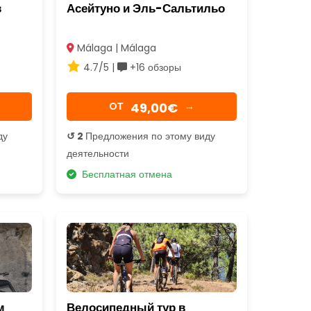
в
Асейтуно и Эль-Сальтильо
Málaga | Málaga
4.7/5 |
+16 обзоры
49,00€
OТ
→
ду
↺ 2
Предложения по этому виду
деятельности
Бесплатная отмена
м
Велосипедный тур в