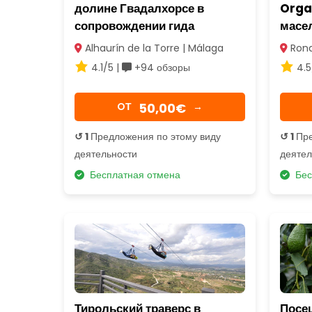
долине Гвадалхорсе в
Organ
сопровождении гида
масе
Alhaurín de la Torre | Málaga
Rond
4.1/5 |
+94 обзоры
4.5
50,00€
OТ
→
↺ 1
Предложения по этому виду
↺ 1
Пре
деятельности
деятел
Бесплатная отмена
Бес
Тирольский траверс в
Посе