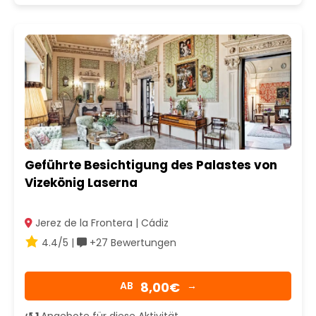
Geführte Besichtigung des Palastes von
Vizekönig Laserna
Jerez de la Frontera | Cádiz
4.4/5 |
+27 Bewertungen
8,00€
AB
→
↺ 1
Angebote für diese Aktivität