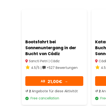
Bootsfahrt bei
Kata
Sonnenuntergang in der
Buch
Bucht von Cádiz
Sonn
Sancti Petri | Cádiz
Cádi
4.5/5 |
+527 Bewertungen
4.5
21,00€
AB
→
↺ 2
Angebote für diese Aktivität
↺ 2
An
Free cancellation
Free