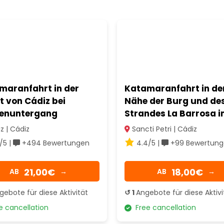
maranfahrt in der
Katamaranfahrt in de
t von Cádiz bei
Nähe der Burg und de
enuntergang
Strandes La Barrosa i
Sancti Petri
z | Cádiz
Sancti Petri | Cádiz
/5 |
+494 Bewertungen
4.4/5 |
+99 Bewertung
21,00€
18,00€
AB
→
AB
→
gebote für diese Aktivität
↺ 1
Angebote für diese Aktivi
 cancellation
Free cancellation