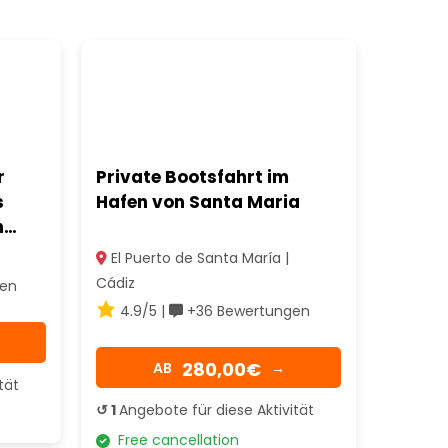
r
Private Bootsfahrt im
s
Hafen von Santa Maria
n
El Puerto de Santa María |
Cádiz
en
4.9/5 |
+36 Bewertungen
280,00€
AB
→
tät
↺ 1
Angebote für diese Aktivität
Free cancellation