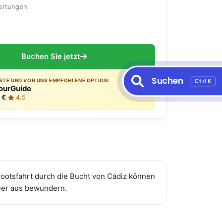
ertungen
Buchen Sie jetzt
Suchen
Ctrl K
ESTE UND VON UNS EMPFOHLENE OPTION:
ourGuide
 €
·
4.5
Bootsfahrt durch die Bucht von Cádiz können
eer aus bewundern.