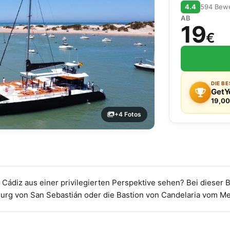
4.4
594 Bew
AB
19
€
DIE B
GetY
19,00
+4 Fotos
ádiz aus einer privilegierten Perspektive sehen? Bei dieser 
urg von San Sebastián oder die Bastion von Candelaria vom M