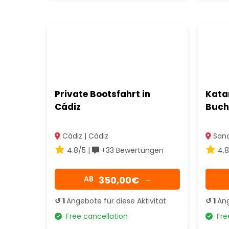
Private Bootsfahrt in
Kata
Cádiz
Bucht
Cádiz | Cádiz
Sanct
4.8/5 |
+33 Bewertungen
4.8
350,00€
AB
→
↺ 1
Angebote für diese Aktivität
↺ 1
Ang
Free cancellation
Free