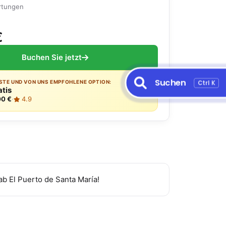
rtungen
€
Buchen Sie jetzt
Suchen
Ctrl K
ESTE UND VON UNS EMPFOHLENE OPTION:
atis
00 €
·
4.9
ab El Puerto de Santa María!