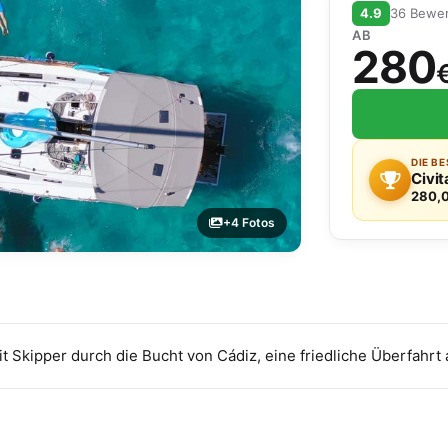
4.9
36 Bewe
AB
280
DIE B
Civit
280,
+4 Fotos
t Skipper durch die Bucht von Cádiz, eine friedliche Überfahrt 