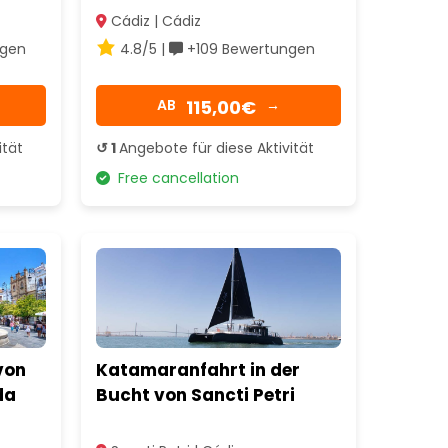
Cádiz | Cádiz
gen
4.8/5 |
+109 Bewertungen
115,00€
AB
→
ität
↺ 1
Angebote für diese Aktivität
Free cancellation
von
Katamaranfahrt in der
da
Bucht von Sancti Petri