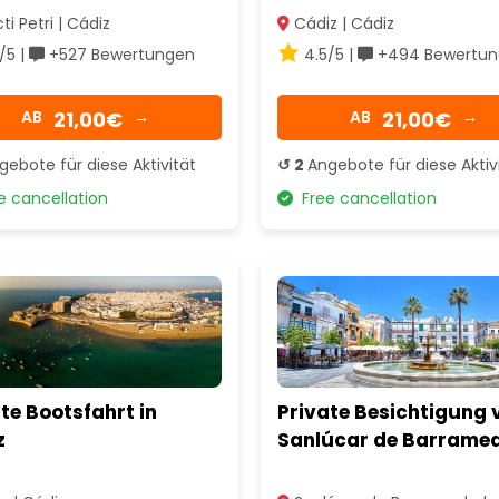
i Petri | Cádiz
Cádiz | Cádiz
/5 |
+527 Bewertungen
4.5/5 |
+494 Bewertun
21,00€
21,00€
AB
→
AB
→
gebote für diese Aktivität
↺ 2
Angebote für diese Aktiv
 cancellation
Free cancellation
te Bootsfahrt in
Private Besichtigung 
z
Sanlúcar de Barrame