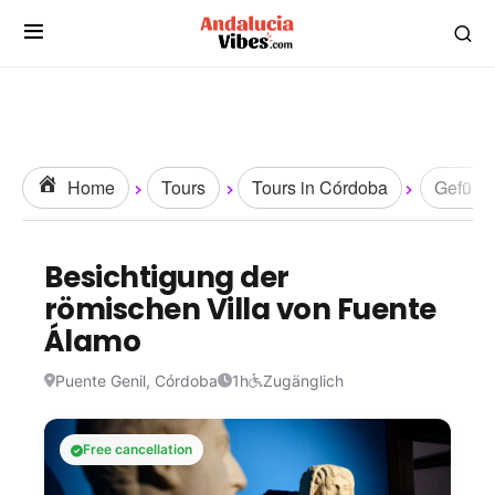
Home
Tours
Tours in Córdoba
Geführt
Besichtigung der
römischen Villa von Fuente
Álamo
Puente Genil, Córdoba
1h
Zugänglich
Free cancellation