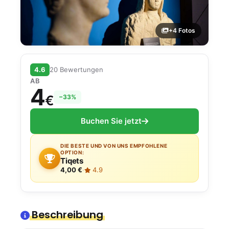
+4 Fotos
4.6
20 Bewertungen
AB
4
€
−33%
Buchen Sie jetzt
DIE BESTE UND VON UNS EMPFOHLENE
OPTION:
Tiqets
4,00 €
·
4.9
Beschreibung