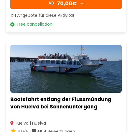
70,00€
AB
→
↺ 1
Angebote für diese Aktivität
Free cancellation
Bootsfahrt entlang der Flussmündung
von Huelva bei Sonnenuntergang
Huelva | Huelva
4.6/5 |
+104 Bewertungen