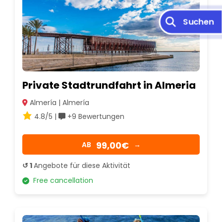
Suchen
Private Stadtrundfahrt in Almeria
Almería | Almería
4.8/5 |
+9 Bewertungen
99,00€
AB
→
↺ 1
Angebote für diese Aktivität
Free cancellation