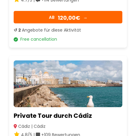
4.7/5 |
+114 Bewertungen
120,00€
AB
→
↺ 2
Angebote für diese Aktivität
Free cancellation
Private Tour durch Cádiz
Cádiz | Cádiz
4.8/5 |
+109 Bewertungen