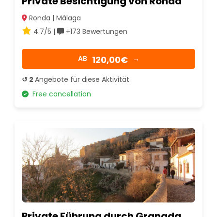
Private Besichtigung von Ronda
Ronda | Málaga
4.7/5 |
+173 Bewertungen
120,00€
AB
→
↺ 2
Angebote für diese Aktivität
Free cancellation
Private Führung durch Granada