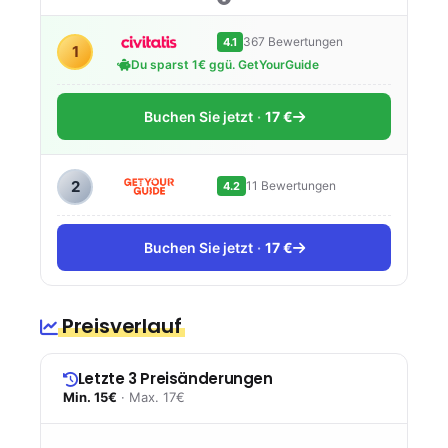
367 Bewertungen
4.1
1
Du sparst 1€ ggü. GetYourGuide
Buchen Sie jetzt
17 €
2
11 Bewertungen
4.2
Buchen Sie jetzt
17 €
Preisverlauf
Letzte 3 Preisänderungen
Min. 15€
· Max. 17€