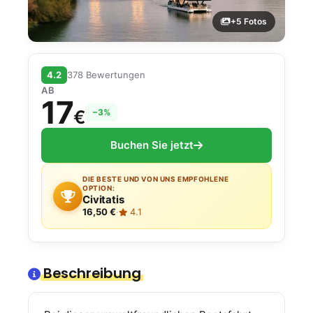
+5 Fotos
4.2
378 Bewertungen
AB
17
€
−3%
Buchen Sie jetzt
DIE BESTE UND VON UNS EMPFOHLENE
OPTION:
Civitatis
16,50 €
·
4.1
Beschreibung