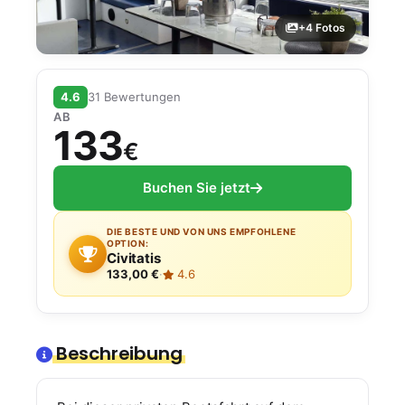
+4 Fotos
4.6
31 Bewertungen
AB
133
€
Buchen Sie jetzt
DIE BESTE UND VON UNS EMPFOHLENE
OPTION:
Civitatis
133,00 €
·
4.6
Beschreibung